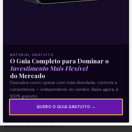
A Levante
Sobre nós
MATERIAL GRATUITO
Termos e Condições
O Guia Completo para Dominar o
Investimento Mais Flexível
Política de Privacidade
do Mercado
Descubra como operar com mais liberdade, controle e
Explore
consistência — independente do cenário. Baixe agora, é
100% gratuito.
Artigos
E Eu Com Isso?
QUERO O GUIA GRATUITO →
Vídeos no Youtube
Manuais de Investimento