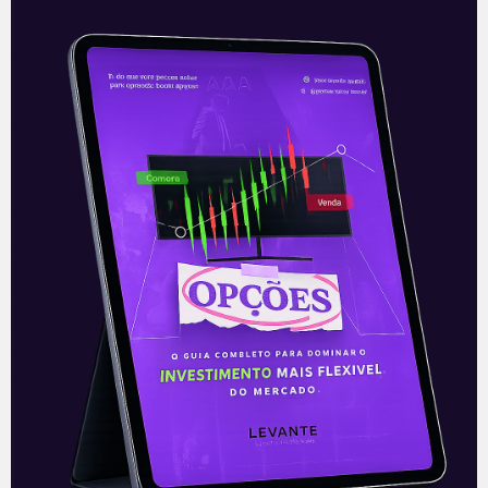
Leilão das rodovias BR-381 e
BR-262
Inicialmente agendada para novembro e,
posteriormente, para dezembro de 2021,
o leilão da rodovia entre Minas Gerais e
Espírito Santo, que inclui os trechos da
Leia mais
06/01/2022