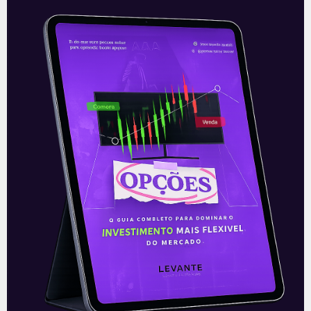
CCR (CCRO3): Resultado do
4T20
A CCR (CCRO3) divulgou seus números
referentes ao quarto trimestre de 2020
na noite de quinta-feira (03), após o
fechamento do mercado. A companhia
apresentou
Leia mais
05/03/2021