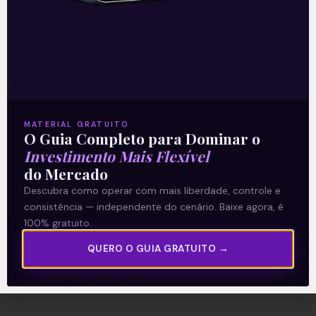
A Levante
Sobre nós
Termos e Condições
MATERIAL GRATUITO
O Guia Completo para Dominar o
Política de Privacidade
Investimento Mais Flexível
do Mercado
Explore
Descubra como operar com mais liberdade, controle e
consistência — independente do cenário. Baixe agora, é
Artigos
100% gratuito.
E Eu Com Isso?
QUERO O GUIA GRATUITO →
Vídeos no Youtube
Manuais de Investimento