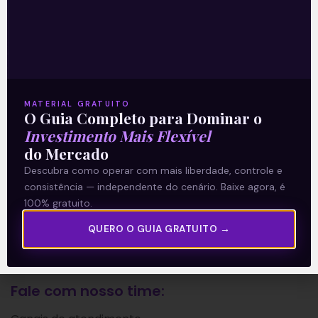
A Levante
Sobre nós
Termos e Condições
Política de Privacidade
MATERIAL GRATUITO
O Guia Completo para Dominar o
Investimento Mais Flexível
Explore
do Mercado
Descubra como operar com mais liberdade, controle e
Artigos
consistência — independente do cenário. Baixe agora, é
E Eu Com Isso?
100% gratuito.
Vídeos no Youtube
QUERO O GUIA GRATUITO →
Manuais de Investimento
Fale com nosso time: