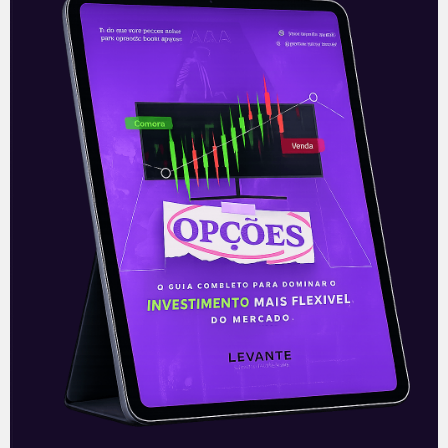
Demissão na Saúde
Na manhã desta quarta-feira (30), foi
exonerado de seu cargo o diretor do
Departamento de Logística do Ministério
da Saúde, Roberto Ferreira Dias, um dos
Leia mais
30/06/2021