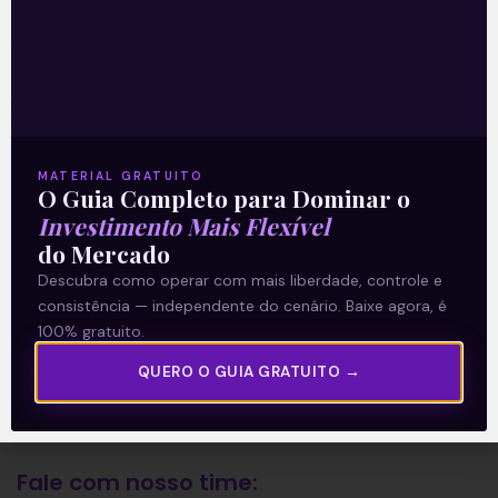
A Levante
Sobre nós
Termos e Condições
MATERIAL GRATUITO
Política de Privacidade
O Guia Completo para Dominar o
Investimento Mais Flexível
do Mercado
Explore
Descubra como operar com mais liberdade, controle e
consistência — independente do cenário. Baixe agora, é
Artigos
100% gratuito.
E Eu Com Isso?
QUERO O GUIA GRATUITO →
Vídeos no Youtube
Manuais de Investimento
Fale com nosso time: