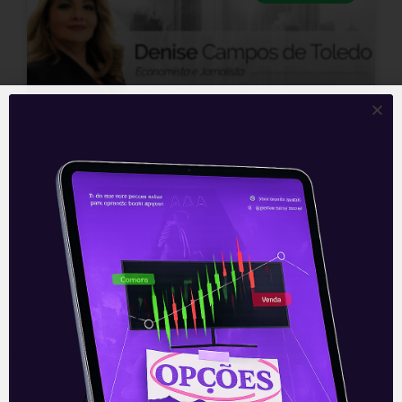
Clima político piora
perspectivas para a
economia
A política continua contaminando a
economia, que já convive com grandes
desafios. As manifestações de 7 de
setembro, as falas do Bolsonaro, as
posturas mais