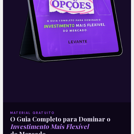
Mercado financeiro vê CDS nas
mínimas em cinco anos
Mercado financeiro vê CDS nas mínimas
em cinco anos O mercado financeiro é
algo que julgo único no mundo, com
regras e dinâmica próprias. É
Leia mais
20/09/2019
MATERIAL GRATUITO
O Guia Completo para Dominar o
Investimento Mais Flexível
do Mercado