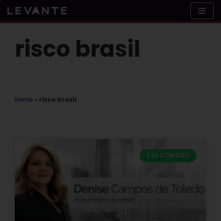
Skip
to
content
risco brasil
Home
»
risco brasil
E EU COM ISSO