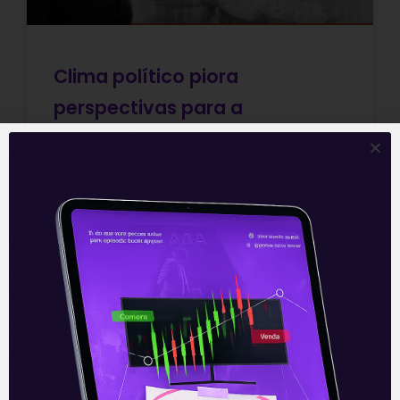
Clima político piora
perspectivas para a
economia
A política continua contaminando a
economia, que já convive com grandes
desafios. As manifestações de 7 de
setembro, as falas do Bolsonaro, as
posturas mais
Leia mais
10/09/2021