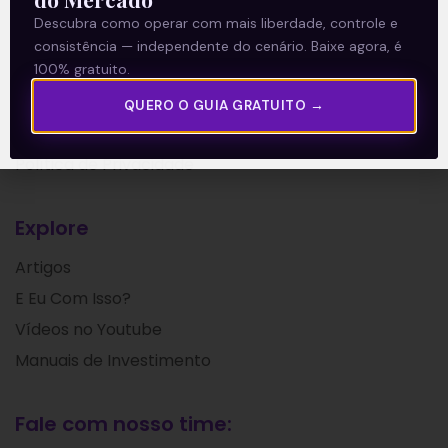
Descubra como operar com mais liberdade, controle e
consistência — independente do cenário. Baixe agora, é
A Levante
100% gratuito.
Sobre nós
QUERO O GUIA GRATUITO →
Termos e Condições
Política de Privacidade
Explore
Artigos
E Eu Com Isso?
Vídeos no Youtube
Manuais de Investimento
Fale com nosso time: