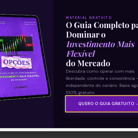
MATERIAL GRATUITO
O Guia Completo p
Dominar o
Investimento Mais
Flexível
do Mercado
Descubra como operar com mais
liberdade, controle e consistência 
independente do cenário. Baixe ago
100% gratuito.
QUERO O GUIA GRATUITO 