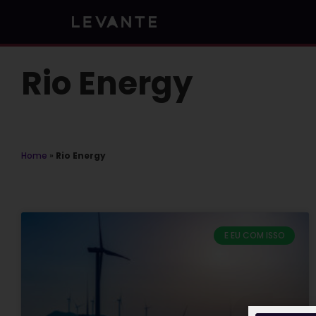
Skip
to
content
Rio Energy
Home
»
Rio Energy
E EU COM ISSO