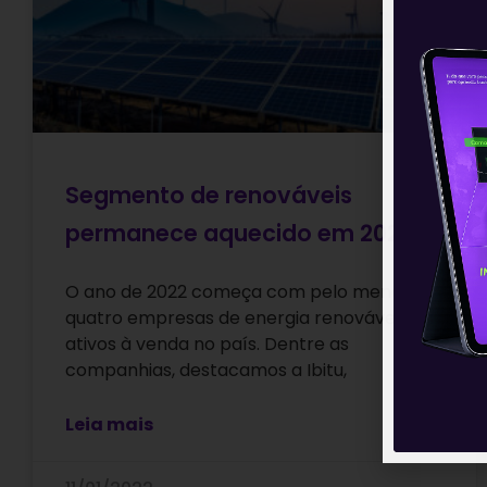
Segmento de renováveis
permanece aquecido em 2022
O ano de 2022 começa com pelo menos
quatro empresas de energia renovável com
ativos à venda no país. Dentre as
companhias, destacamos a Ibitu,
Leia mais