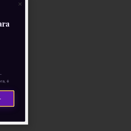
ara
—
ra, é
→