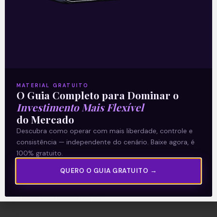
A Levante
Sobre nós
Termos e Condições
MATERIAL GRATUITO
O Guia Completo para Dominar o
Política de Privacidade
Investimento Mais Flexível
do Mercado
Explore
Descubra como operar com mais liberdade, controle e
consistência — independente do cenário. Baixe agora, é
Artigos
100% gratuito.
E Eu Com Isso?
QUERO O GUIA GRATUITO →
Vídeos no Youtube
Manuais de Investimento