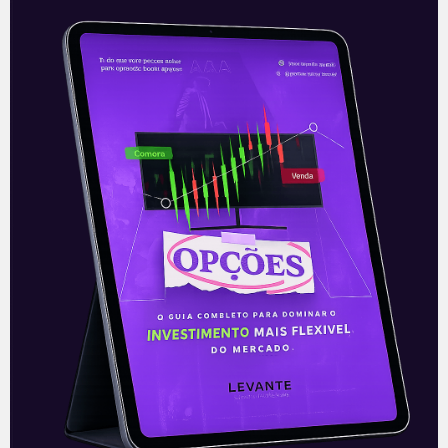
Energisa (ENGI11): Contrato
com a Casa dos Ventos
A Casa dos Ventos, maior
desenvolvedora de projetos de geração
de energia através de fontes renováveis
do Brasil, fechou contrato com a Energisa
(ENGI11), uma
Leia mais
22/06/2021