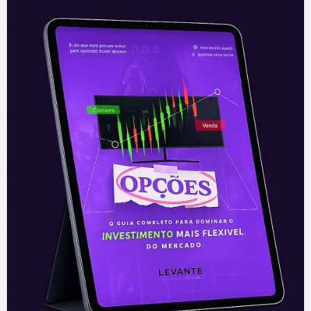
Questionamentos na revisão
do edital do aeroporto Santos
Dumont
Segundo veículos de comunicação, o
Estado e a prefeitura do Rio de Janeiro
vêm, desde o ano passado, pressionando
o governo para alterar o edital
Leia mais
19/01/2022