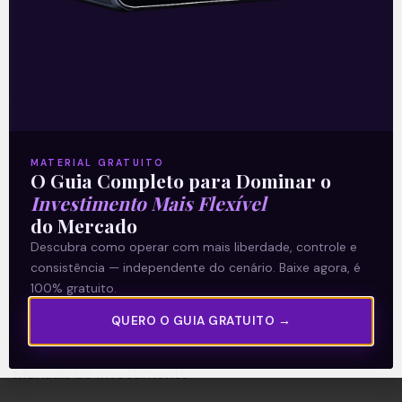
A Levante
Sobre nós
MATERIAL GRATUITO
Termos e Condições
O Guia Completo para Dominar o
Política de Privacidade
Investimento Mais Flexível
do Mercado
Descubra como operar com mais liberdade, controle e
Explore
consistência — independente do cenário. Baixe agora, é
100% gratuito.
Artigos
E Eu Com Isso?
QUERO O GUIA GRATUITO →
Vídeos no Youtube
Manuais de Investimento