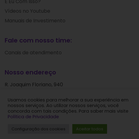
E Eu Com Isso?
Vídeos no Youtube
Manuais de Investimento
Fale com nosso time:
Canais de atendimento
Nosso endereço
R. Joaquim Floriano, 940
Itaim Bibi
Usamos cookies para melhorar a sua experiência em
São Paulo - SP
nossos serviços. Ao utilizar nossos serviços, você
CEP: 04534-004
concorda com tais condições. Para saber mais visite
Política de Privacidade
Levante Ideias de Investimentos © 2024. Todos os
Configuração dos cookies
Aceitar todos
direitos reservados.