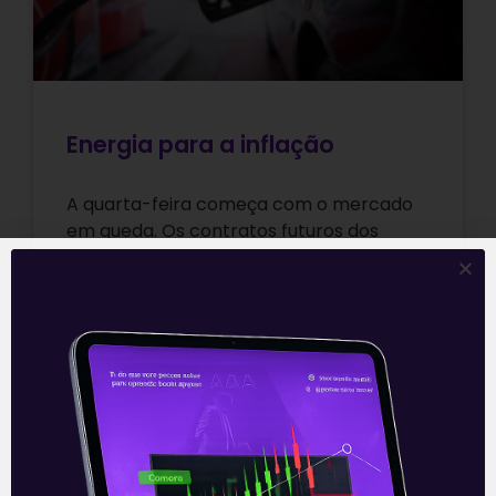
Energia para a inflação
A quarta-feira começa com o mercado
em queda. Os contratos futuros dos
principais índices, o Dow Jones e o S&P
500, caem mais de 1%
Leia mais
06/10/2021