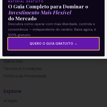
MATERIAL GRATUITO
O Guia Completo para Dominar o
04/10/2021
Investimento Mais Flexível
do Mercado
Descubra como operar com mais liberdade, controle e
consistência — independente do cenário. Baixe agora, é
100% gratuito.
QUERO O GUIA GRATUITO →
A Levante
Sobre nós
Termos e Condições
Política de Privacidade
Explore
Artigos