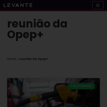
Skip
to
content
reunião da
Opep+
Home
»
reunião da Opep+
E EU COM ISSO