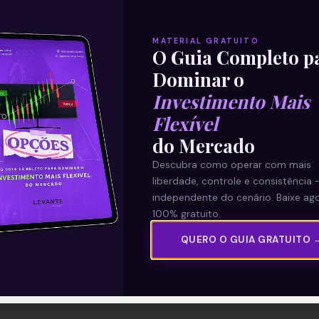
MATERIAL GRATUITO
O Guia Completo p
Dominar o
Investimento Mais
Flexível
do Mercado
Descubra como operar com mais
liberdade, controle e consistência 
independente do cenário. Baixe ago
100% gratuito.
QUERO O GUIA GRATUITO 