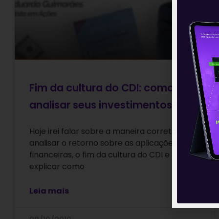
Fim da cultura do CDI: como
analisar seus investimentos?
Hoje irei falar sobre a maneira correta de se
analisar o retorno sobre as aplicações
financeiras, o fim da cultura do CDI e
explicar como
Leia mais