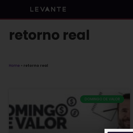
Skip
to
content
retorno real
Home
»
retorno real
DOMINGO DE VALOR