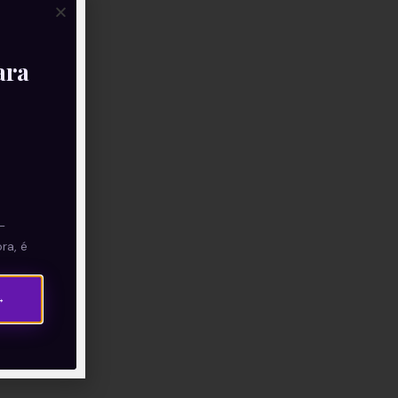
ara
—
ra, é
→