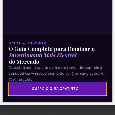
A Levante
Sobre nós
Termos e Condições
MATERIAL GRATUITO
O Guia Completo para Dominar o
Política de Privacidade
Investimento Mais Flexível
do Mercado
Explore
Descubra como operar com mais liberdade, controle e
consistência — independente do cenário. Baixe agora, é
Artigos
100% gratuito.
E Eu Com Isso?
QUERO O GUIA GRATUITO →
Vídeos no Youtube
Manuais de Investimento