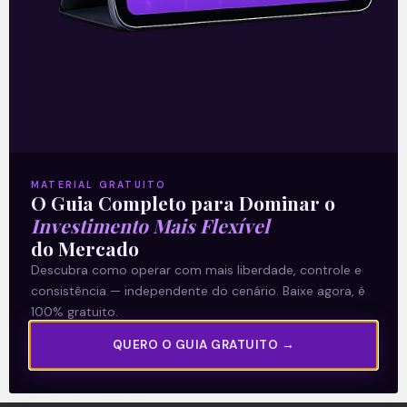
A Levante
Sobre nós
MATERIAL GRATUITO
O Guia Completo para Dominar o
Termos e Condições
Investimento Mais Flexível
Política de Privacidade
do Mercado
Descubra como operar com mais liberdade, controle e
consistência — independente do cenário. Baixe agora, é
Explore
100% gratuito.
Artigos
QUERO O GUIA GRATUITO →
E Eu Com Isso?
Vídeos no Youtube