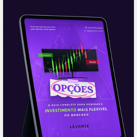
À espera do Fed
As últimas semanas de 2021 foram
marcadas por um movimento rápido de
mudança de estratégia pelo Federal
Reserve (Fed), o banco central
americano. Durante o
Leia mais
05/01/2022