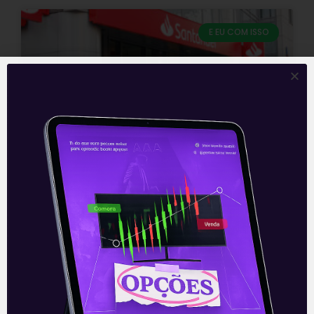
E EU COM ISSO
Resultados do Santander
(SANB11) do 3T21
O Banco Santander Brasil (SANB11) foi o
primeiro dos grandes bancos a divulgar
seus resultados do terceiro trimestre de
2021 nesta quarta-feira (27) antes da