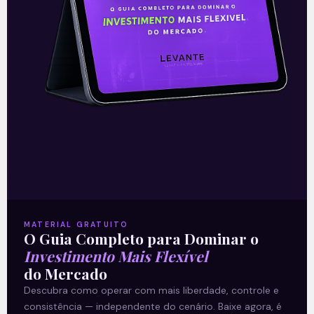
Leia mais
27/10/2021
E EU COM ISSO
MATERIAL GRATUITO
O Guia Completo para Dominar o
Investimento Mais Flexível
do Mercado
Resultados do Santander Brasil
Descubra como operar com mais liberdade, controle e
(SANB11) do 2T21
consistência — independente do cenário. Baixe agora, é