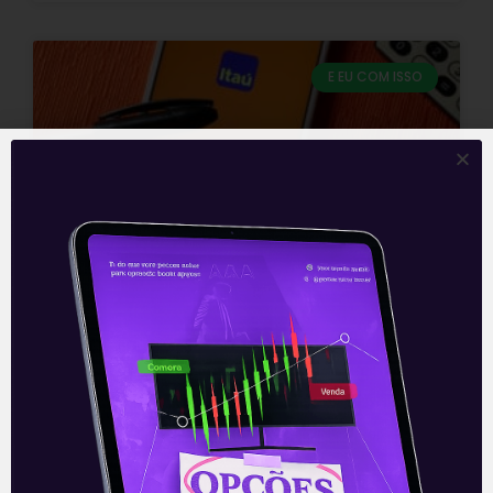
E EU COM ISSO
Resultados do Itaú Unibanco
(ITUB4) do 2T21
O Itaú Unibanco (ITUB4) divulgou o
resultado do segundo trimestre de 2021,
nesta segunda-feira (2), após o