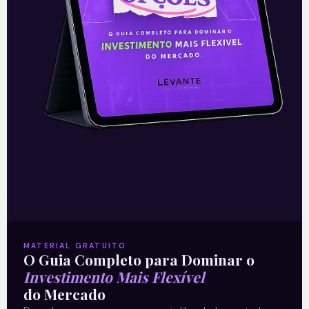
fechamento do mercado. O resultado foi
bom, levemente
Leia mais
03/08/2021
E EU COM ISSO
MATERIAL GRATUITO
O Guia Completo para Dominar o
Investimento Mais Flexível
do Mercado
Resultado do Itaú Unibanco