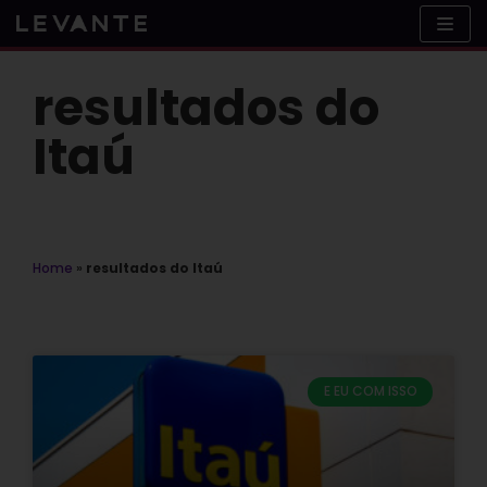
Skip
to
content
resultados do
Itaú
Home
»
resultados do Itaú
E EU COM ISSO