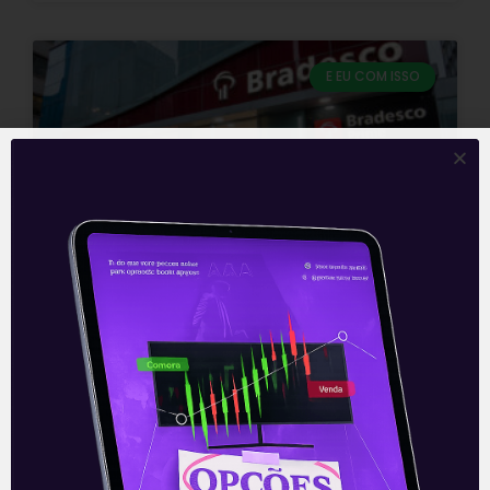
E EU COM ISSO
Resultados do Bradesco
(BBDC4) do 3T21
O Banco Bradesco (BBDC4) divulgou na
noite desta quinta-feira (4) seu resultado
do 3T21. O resultado do banco no