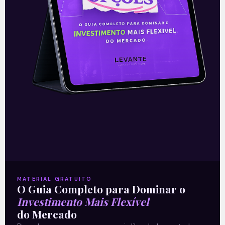
trimestre foi sólido, apresentando
números um
Leia mais
05/11/2021
E EU COM ISSO
MATERIAL GRATUITO
O Guia Completo para Dominar o
Investimento Mais Flexível
do Mercado
Resultados do Bradesco