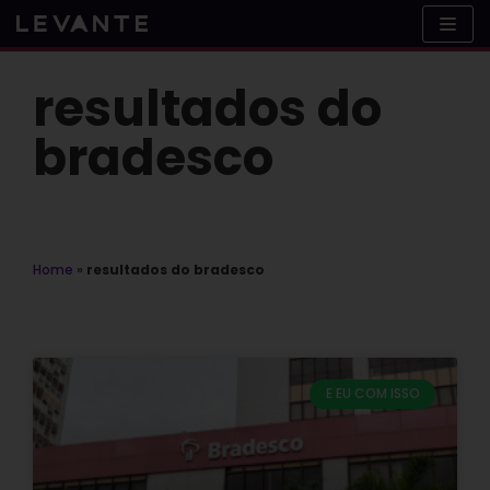
Skip
to
content
resultados do
bradesco
Home
»
resultados do bradesco
E EU COM ISSO