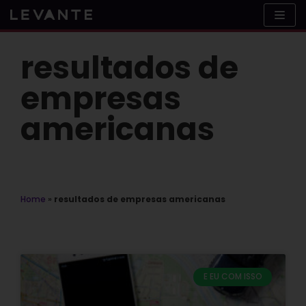
Skip
to
content
resultados de
empresas
americanas
Home
»
resultados de empresas americanas
E EU COM ISSO