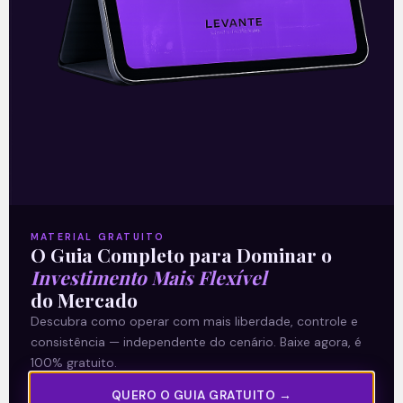
Bancos iniciam rodada de
resultados
De volta a temporada de resultados,
iniciando pelos grandes bancos
JPMorgan Chase (JPM) e Wells Fargo
(WFC) que divulgaram seus resultados
trimestrais do 4T21 bem
Leia mais
MATERIAL GRATUITO
O Guia Completo para Dominar o
17/01/2022
Investimento Mais Flexível
do Mercado
Descubra como operar com mais liberdade, controle e
consistência — independente do cenário. Baixe agora, é
E EU COM ISSO
100% gratuito.
QUERO O GUIA GRATUITO →