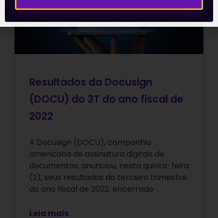
Resultados da Docusign
(DOCU) do 3T do ano fiscal de
2022
A Docusign (DOCU), companhia
americana de assinatura digitais de
documentos, anunciou, nesta quinta-feira
(2), seus resultados do terceiro trimestre
do ano fiscal de 2022, encerrado
Leia mais