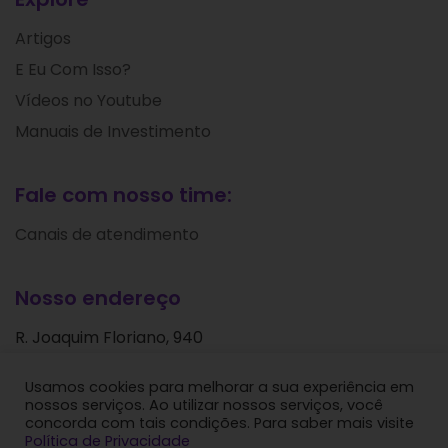
Artigos
E Eu Com Isso?
Vídeos no Youtube
Manuais de Investimento
Fale com nosso time:
Canais de atendimento
Nosso endereço
R. Joaquim Floriano, 940
Itaim Bibi
Usamos cookies para melhorar a sua experiência em
São Paulo - SP
nossos serviços. Ao utilizar nossos serviços, você
CEP: 04534-004
concorda com tais condições. Para saber mais visite
Política de Privacidade