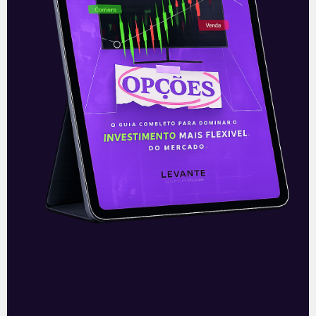
E EU COM ISSO
Cury (CURY3): Prévia do 4T20
Na quarta-feira (20), a Cury Construtora
e Incorporadora (CURY3) divulgou sua
prévia operacional referente ao quarto
trimestre de 2020. No que se refere a
lançamentos,