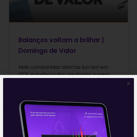
Balanços voltam a brilhar |
Domingo de Valor
Mais companhias abertas lucram em
2021, e melhora dos resultados supera
1.000 por cento Uma das teses mais
comprovadas dos analistas da Levante
Ideias de
Leia mais
15/08/2021