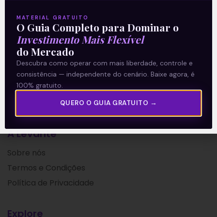
Leia mais
MATERIAL GRATUITO
O Guia Completo para Dominar o
Investimento Mais Flexível
21/01/2021
do Mercado
Descubra como operar com mais liberdade, controle e
consistência — independente do cenário. Baixe agora, é
100% gratuito.
QUERO O GUIA GRATUITO →
A Levante
Sobre nós
Termos e Condições
Política de Privacidade
Explore