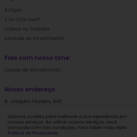
Artigos
E Eu Com Isso?
Vídeos no Youtube
Manuais de Investimento
Fale com nosso time:
Canais de atendimento
Nosso endereço
R. Joaquim Floriano, 940
Itaim Bibi
Usamos cookies para melhorar a sua experiência em
São Paulo - SP
nossos serviços. Ao utilizar nossos serviços, você
CEP: 04534-004
concorda com tais condições. Para saber mais visite
Política de Privacidade