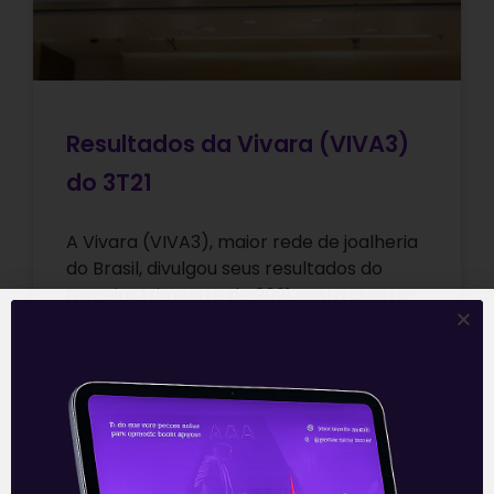
Resultados da Vivara (VIVA3)
do 3T21
A Vivara (VIVA3), maior rede de joalheria
do Brasil, divulgou seus resultados do
terceiro trimestre de 2021 nesta quarta-
feira (10) após o fechamento do
mercado.
Leia mais
11/11/2021