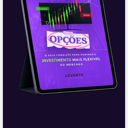
E EU COM ISSO
Resultados da Vivara (VIVA3)
do 2T21
A Vivara (VIVA3), maior rede de joalherias
brasileira, divulgou na noite de sexta-feira
(13) seus resultados referentes ao