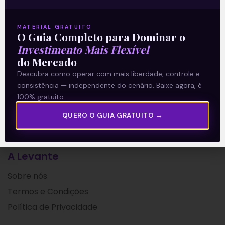
segundo trimestre de 2021. Ainda
afetados pela
MATERIAL GRATUITO
O Guia Completo para Dominar o
Leia mais
Investimento Mais Flexível
do Mercado
16/08/2021
Descubra como operar com mais liberdade, controle e
consistência — independente do cenário. Baixe agora, é
100% gratuito.
QUERO O GUIA GRATUITO →
A Levante
Sobre nós
Termos e Condições
Política de Privacidade