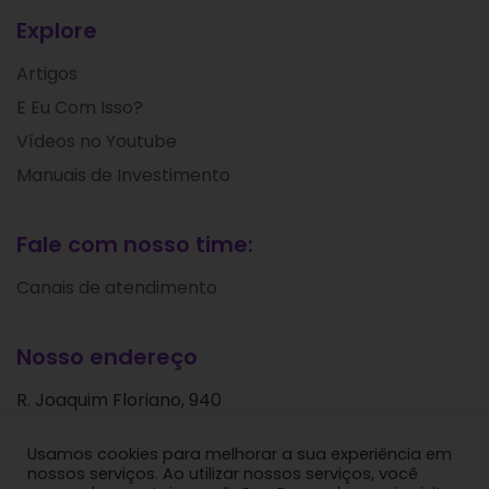
Explore
Artigos
E Eu Com Isso?
Vídeos no Youtube
Manuais de Investimento
Fale com nosso time:
Canais de atendimento
Nosso endereço
R. Joaquim Floriano, 940
Itaim Bibi
Usamos cookies para melhorar a sua experiência em
São Paulo - SP
nossos serviços. Ao utilizar nossos serviços, você
CEP: 04534-004