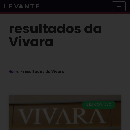
Skip
to
content
resultados da
Vivara
Home
»
resultados da Vivara
E EU COM ISSO