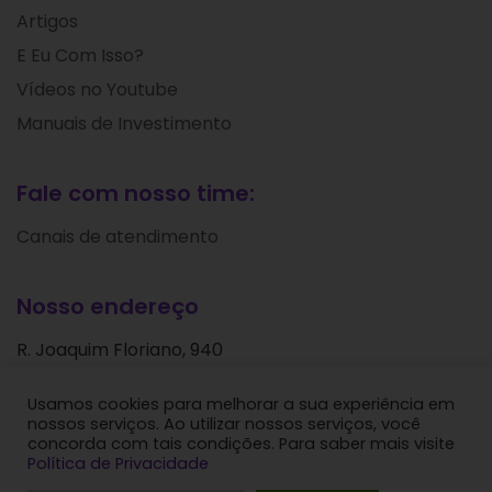
Artigos
E Eu Com Isso?
Vídeos no Youtube
Manuais de Investimento
Fale com nosso time:
Canais de atendimento
Nosso endereço
R. Joaquim Floriano, 940
Itaim Bibi
Usamos cookies para melhorar a sua experiência em
São Paulo - SP
nossos serviços. Ao utilizar nossos serviços, você
CEP: 04534-004
concorda com tais condições. Para saber mais visite
Política de Privacidade