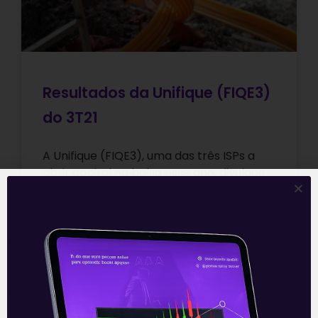
Resultados da Unifique (FIQE3)
do 3T21
A Unifique (FIQE3), uma das três ISPs a
abrir capital na bolsa esse ano, divulgou
os seus números do 3T21 na noite da
última quinta-feira
Leia mais
12/11/2021