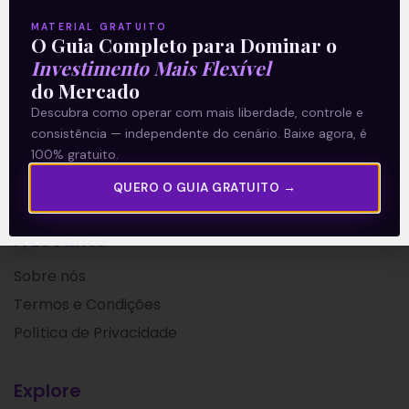
Leia mais
MATERIAL GRATUITO
O Guia Completo para Dominar o
Investimento Mais Flexível
16/08/2021
do Mercado
Descubra como operar com mais liberdade, controle e
consistência — independente do cenário. Baixe agora, é
100% gratuito.
QUERO O GUIA GRATUITO →
A Levante
Sobre nós
Termos e Condições
Política de Privacidade
Explore