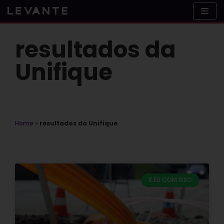
Skip
to
content
resultados da
Unifique
Home
»
resultados da Unifique
E EU COM ISSO