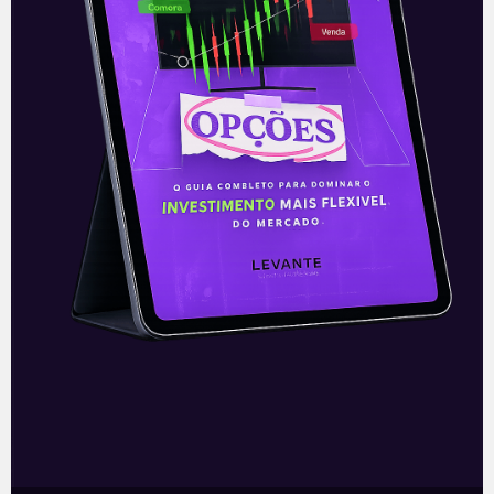
E EU COM ISSO
Resultados da Unifique (FIQE3)
do 2T21
Na última sexta-feira (13), a Unifique
(FIQE3) publicou seu resultado do
segundo trimestre de 2021, o primeiro a
ser divulgado após o IPO da companhia