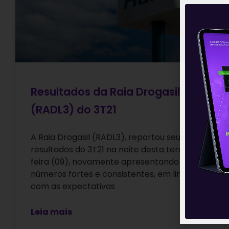
Resultados da Raia Drogasil
(RADL3) do 3T21
A Raia Drogasil (RADL3), reportou seus
resultados do 3T21 na noite desta terça-
feira (09), novamente apresentando
números fortes e consistentes, em linha
com as expectativas
Leia mais