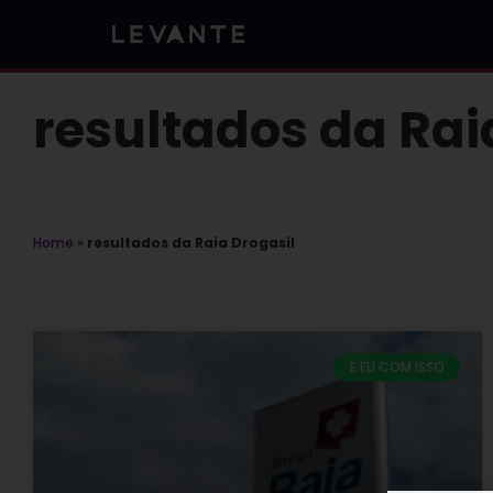
Skip
to
content
resultados da Rai
Home
»
resultados da Raia Drogasil
E EU COM ISSO