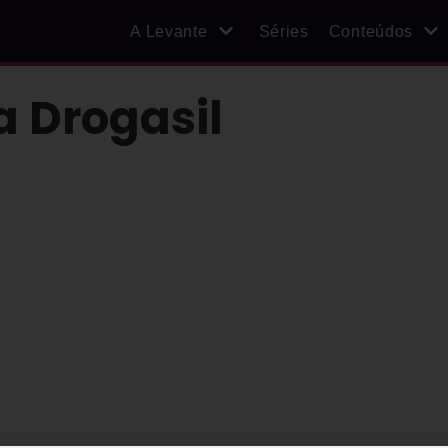
A Levante
Séries
Conteúdos
a Drogasil