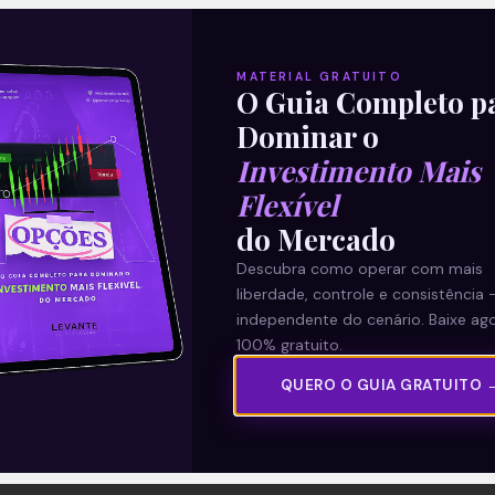
MATERIAL GRATUITO
O Guia Completo p
Dominar o
Investimento Mais
Flexível
do Mercado
Descubra como operar com mais
liberdade, controle e consistência 
independente do cenário. Baixe ago
100% gratuito.
QUERO O GUIA GRATUITO 