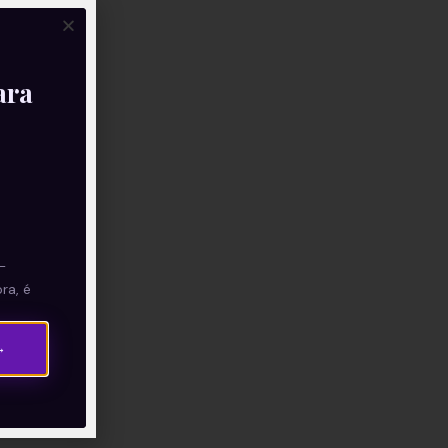
ara
—
ra, é
→