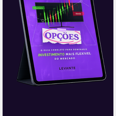
E EU COM ISSO
Resultados da Itaúsa (ITSA4)
do 2T21
Nesta segunda-feira (09), após o
fechamento do mercado, a Itaúsa
(ITSA4) divulgou seu resultado do