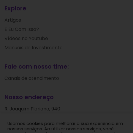
Explore
Artigos
E Eu Com Isso?
Vídeos no Youtube
Manuais de Investimento
Fale com nosso time:
Canais de atendimento
Nosso endereço
R. Joaquim Floriano, 940
Itaim Bibi
Usamos cookies para melhorar a sua experiência em
São Paulo - SP
nossos serviços. Ao utilizar nossos serviços, você
CEP: 04534-004