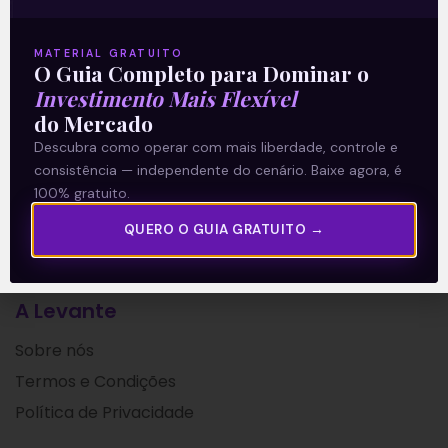
segundo trimestre de 2021. Por ser uma
empresa de participações
MATERIAL GRATUITO
O Guia Completo para Dominar o
Leia mais
Investimento Mais Flexível
do Mercado
10/08/2021
Descubra como operar com mais liberdade, controle e
consistência — independente do cenário. Baixe agora, é
100% gratuito.
QUERO O GUIA GRATUITO →
A Levante
Sobre nós
Termos e Condições
Política de Privacidade