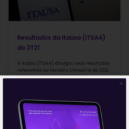
Resultados da Itaúsa (ITSA4)
do 3T21
A Itaúsa (ITSA4) divulgou seus resultados
referentes ao terceiro trimestre de 2021,
nesta segunda-feira (08), após o
fechamento do mercado. Os números
reportados pela holding
Leia mais
09/11/2021