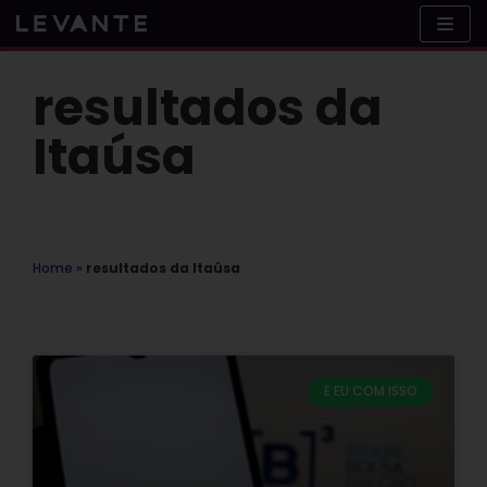
Skip
to
content
resultados da
Itaúsa
Home
»
resultados da Itaúsa
E EU COM ISSO