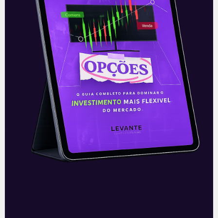
E EU COM ISSO
Resultado da Disney (DIS) do
2T21
A The Walt Disney Company (DIS)
apresentou nesta quinta-feira (12), após
o fechamento do mercado, os seus