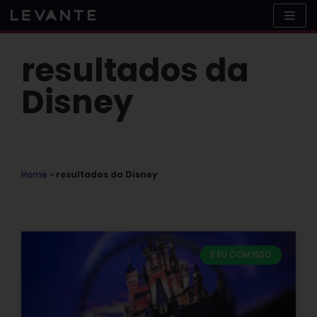
Skip
to
content
resultados da
Disney
Home
»
resultados da Disney
E EU COM ISSO