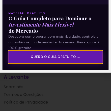
resultados do terceiro trimestre do ano
fiscal de
MATERIAL GRATUITO
O Guia Completo para Dominar o
Leia mais
Investimento Mais Flexível
do Mercado
13/08/2021
Descubra como operar com mais liberdade, controle e
consistência — independente do cenário. Baixe agora, é
100% gratuito.
QUERO O GUIA GRATUITO →
A Levante
Sobre nós
Termos e Condições
Política de Privacidade