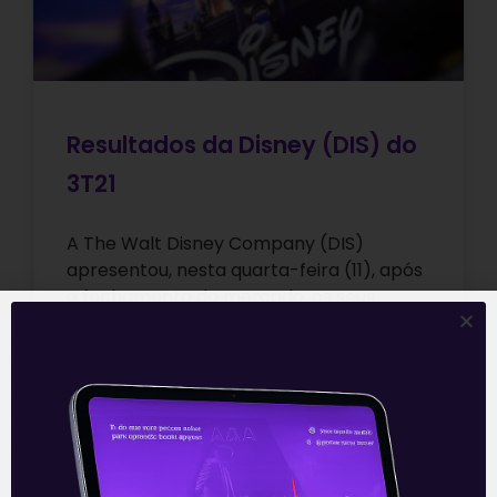
Resultados da Disney (DIS) do
3T21
A The Walt Disney Company (DIS)
apresentou, nesta quarta-feira (11), após
o fechamento do mercado, os seus
resultados do quarto trimestre do ano
fiscal de
Leia mais
11/11/2021