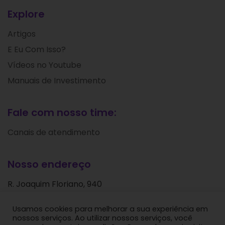
Explore
Artigos
E Eu Com Isso?
Vídeos no Youtube
Manuais de Investimento
Fale com nosso time:
Canais de atendimento
Nosso endereço
R. Joaquim Floriano, 940
Itaim Bibi
Usamos cookies para melhorar a sua experiência em
São Paulo - SP
nossos serviços. Ao utilizar nossos serviços, você
CEP: 04534-004