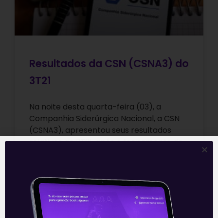
Resultados da CSN (CSNA3) do
3T21
Na noite desta quarta-feira (03), a
Companhia Siderúrgica Nacional, a CSN
(CSNA3), apresentou seus resultados
relativos ao 3T21, após o fechamento de
mercado. A holding
Leia mais
04/11/2021