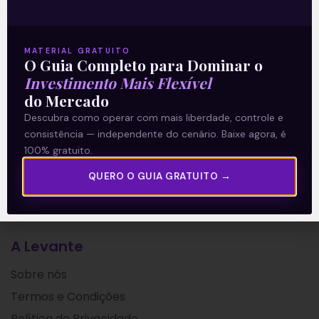
e sua subsidiária CSN Mineração (CMIN3)
divulgaram seus resultados do 2T21, após
o fechamento de
MATERIAL GRATUITO
O Guia Completo para Dominar o
Leia mais
Investimento Mais Flexível
do Mercado
Descubra como operar com mais liberdade, controle e
28/07/2021
consistência — independente do cenário. Baixe agora, é
100% gratuito.
QUERO O GUIA GRATUITO →
A Levante
Sobre nós
Termos e Condições
Política de Privacidade