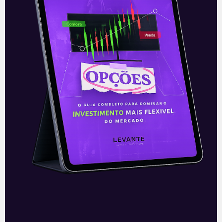
E EU COM ISSO
Resultados da CSN (CSNA3) e
CSN Mineração (CMIN3) do
2T21
Na noite desta terça-feira (27), a
Companhia Siderúrgica Nacional (CSNA3)