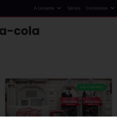
A Levante
Séries
Conteúdos
ca-cola
E EU COM ISSO