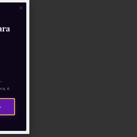
ara
—
ra, é
→