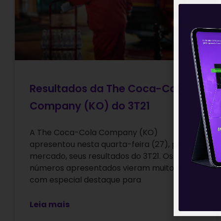
Resultados da The Coca-Cola
Company (KO) do 3T21
A The Coca-Cola Company (KO)
apresentou nesta quarta-feira (27), pré
mercado, seus resultados do 3T21. Os
números apresentados vieram muito bons,
com especial destaque para
Leia mais