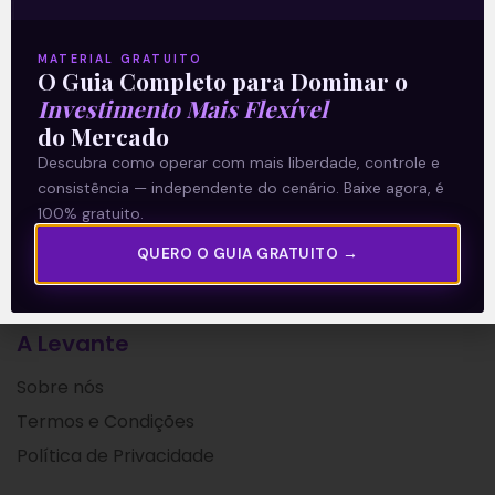
safra 2021/2022 (terminado em
setembro). Seus números vieram fortes,
MATERIAL GRATUITO
O Guia Completo para Dominar o
Leia mais
Investimento Mais Flexível
do Mercado
05/11/2021
Descubra como operar com mais liberdade, controle e
consistência — independente do cenário. Baixe agora, é
100% gratuito.
QUERO O GUIA GRATUITO →
A Levante
Sobre nós
Termos e Condições
Política de Privacidade