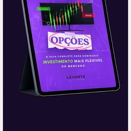
E EU COM ISSO
Resultados da BrasilAgro
(AGRO3) do 3T21
A BrasilAgro (AGRO3) divulgou, na noite
desta quinta-feira (04), seus resultados
referentes ao primeiro trimestre do ano-