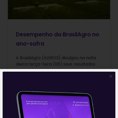
Desempenho da BrasilAgro no
ano-safra
A BrasilAgro (AGRO3) divulgou na noite
desta terça-feira (08) seus resultados
referentes ao segundo trimestre do ano-
safra 2021/2022 (terminado em
dezembro). Seus números vieram fortes,
Leia mais
09/02/2022