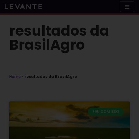
Skip
to
content
resultados da
BrasilAgro
Home
»
resultados da BrasilAgro
E EU COM ISSO