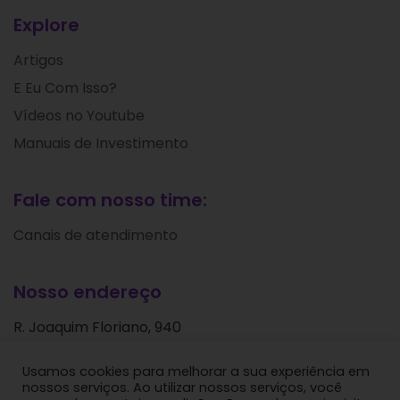
Explore
Artigos
E Eu Com Isso?
Vídeos no Youtube
Manuais de Investimento
Fale com nosso time:
Canais de atendimento
Nosso endereço
R. Joaquim Floriano, 940
Itaim Bibi
Usamos cookies para melhorar a sua experiência em
São Paulo - SP
nossos serviços. Ao utilizar nossos serviços, você
CEP: 04534-004