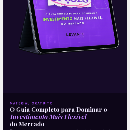
mercado, os seus resultados do terceiro
trimestre de 2021.
Leia mais
27/10/2021
E EU COM ISSO
MATERIAL GRATUITO
O Guia Completo para Dominar o
Investimento Mais Flexível
do Mercado
Resultados da Alphabet do