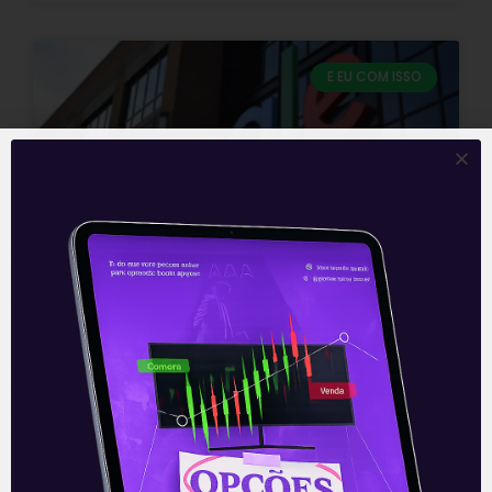
E EU COM ISSO
Resultados da Alphabet
(GOOG) do 3T21
A Alphabet (GOOG), holding que
controla o Google, apresentou nesta
terça-feira (26), após o fechamento do