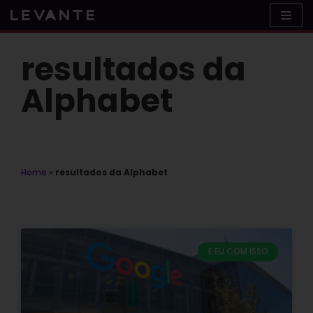
Skip
to
content
resultados da
Alphabet
Home
»
resultados da Alphabet
E EU COM ISSO