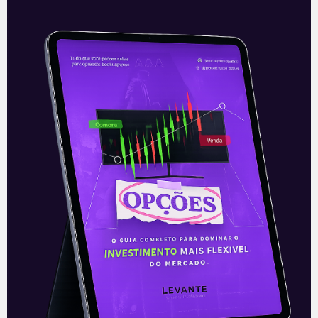
Resultado da B3 (B3SA3) de
março
A B3 divulgou na última sexta-feira (9),
após o fechamento do mercado, o
resultado operacional do mês de março.
Os principais números operacionais
mostraram bom
Leia mais
12/04/2021