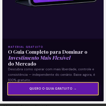
A Levante
Sobre nós
MATERIAL GRATUITO
O Guia Completo para Dominar o
Termos e Condições
Investimento Mais Flexível
Política de Privacidade
do Mercado
Descubra como operar com mais liberdade, controle e
Explore
consistência — independente do cenário. Baixe agora, é
100% gratuito.
Artigos
QUERO O GUIA GRATUITO →
E Eu Com Isso?
Vídeos no Youtube