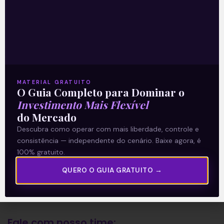
A Levante
Sobre nós
Termos e Condições
MATERIAL GRATUITO
O Guia Completo para Dominar o
Política de Privacidade
Investimento Mais Flexível
do Mercado
Explore
Descubra como operar com mais liberdade, controle e
consistência — independente do cenário. Baixe agora, é
Artigos
100% gratuito.
E Eu Com Isso?
QUERO O GUIA GRATUITO →
Vídeos no Youtube
Manuais de Investimento
Fale com nosso time: