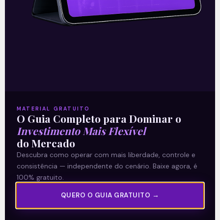
22/12/2021
A Levante
MATERIAL GRATUITO
Sobre nós
O Guia Completo para Dominar o
Investimento Mais Flexível
Termos e Condições
do Mercado
Política de Privacidade
Descubra como operar com mais liberdade, controle e
consistência — independente do cenário. Baixe agora, é
Explore
100% gratuito.
QUERO O GUIA GRATUITO →
Artigos
E Eu Com Isso?