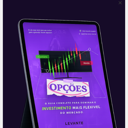
Leilão de reserva de
capacidade de energia
Na terça-feira (21), foi realizado pela
CCEE (Câmara de Comercialização de
Energia Elétrica), pela Aneel (Agência
Nacional de Energia Elétrica) e pelo MME
(Ministério de
Leia mais