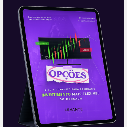
Lojas Renner adquire
plataforma Repassa
Nesta quinta-feira (15), a Lojas Renner
(LREN3), maior varejista no setor de
moda e vestuário do país, anunciou a
aquisição da plataforma Repassa,
voltado para
Leia mais
16/07/2021