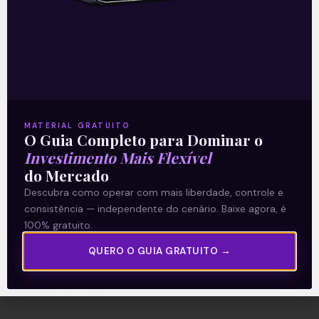
A Levante
Sobre nós
Termos e Condições
MATERIAL GRATUITO
O Guia Completo para Dominar o
Política de Privacidade
Investimento Mais Flexível
do Mercado
Explore
Descubra como operar com mais liberdade, controle e
consistência — independente do cenário. Baixe agora, é
Artigos
100% gratuito.
E Eu Com Isso?
QUERO O GUIA GRATUITO →
Vídeos no Youtube
Manuais de Investimento