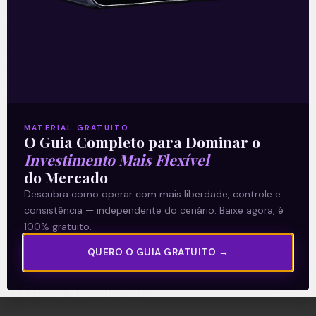
A Levante
Sobre nós
MATERIAL GRATUITO
Termos e Condições
O Guia Completo para Dominar o
Política de Privacidade
Investimento Mais Flexível
do Mercado
Descubra como operar com mais liberdade, controle e
Explore
consistência — independente do cenário. Baixe agora, é
Artigos
100% gratuito.
E Eu Com Isso?
QUERO O GUIA GRATUITO →
Vídeos no Youtube
Manuais de Investimento