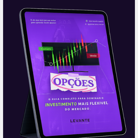
Samsung sem semicondutores
A Samsung, uma das maiores fabricantes
de chips e de eletrônicos para consumo
no mundo, fez um alerta sobre o
“desbalanceamento” no mercado de
semicondutores
Leia mais
17/03/2021