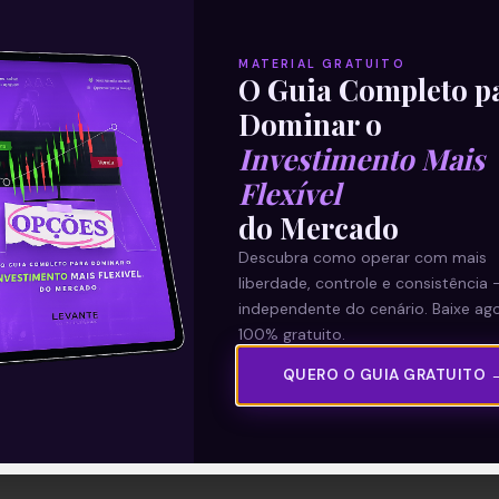
MATERIAL GRATUITO
O Guia Completo p
Dominar o
Investimento Mais
Flexível
do Mercado
Descubra como operar com mais
liberdade, controle e consistência 
independente do cenário. Baixe ago
100% gratuito.
QUERO O GUIA GRATUITO 