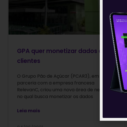
GPA quer monetizar dados de
clientes
O Grupo Pão de Açúcar (PCAR3), em
parceria com a empresa francesa
RelevanC, criou uma nova área de negócio
no qual busca monetizar os dados
Leia mais