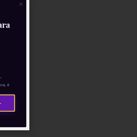
ara
—
ra, é
→