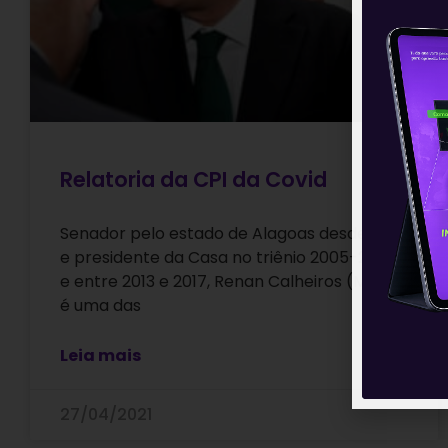
Relatoria da CPI da Covid
Senador pelo estado de Alagoas desde 1995
e presidente da Casa no triênio 2005-2007
e entre 2013 e 2017, Renan Calheiros (MDB)
é uma das
Leia mais
27/04/2021