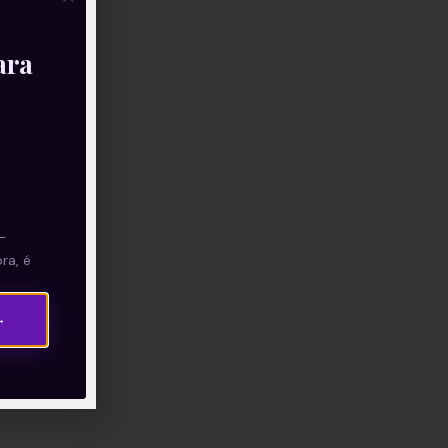
ara
—
ra, é
→