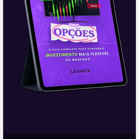
E EU COM ISSO
Relatoria da CPI da Covid
Senador pelo estado de Alagoas desde
1995 e presidente da Casa no triênio
2005-2007 e entre 2013 e 2017, Renan
Calheiros (MDB) é uma das