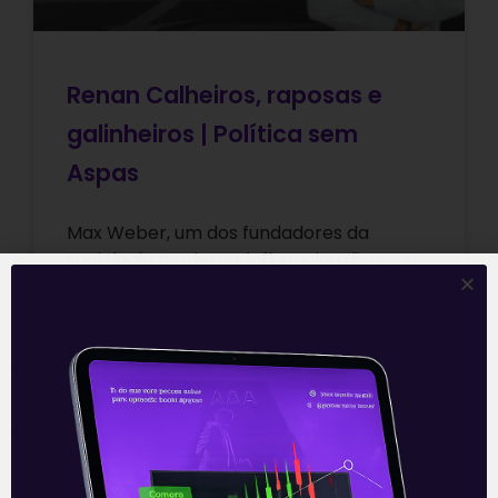
Renan Calheiros, raposas e
galinheiros | Política sem
Aspas
Max Weber, um dos fundadores da
sociologia moderna, influenciou diversos
estudos de diferentes campos de
conhecimento. Sua obra tem respaldo na
economia, na filosofia, no
Leia mais
30/04/2021