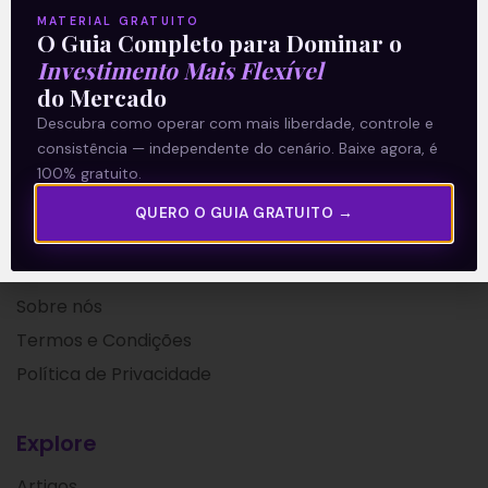
Leia mais
MATERIAL GRATUITO
O Guia Completo para Dominar o
Investimento Mais Flexível
27/04/2021
do Mercado
Descubra como operar com mais liberdade, controle e
consistência — independente do cenário. Baixe agora, é
100% gratuito.
QUERO O GUIA GRATUITO →
A Levante
Sobre nós
Termos e Condições
Política de Privacidade
Explore
Artigos