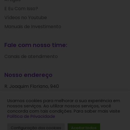
E Eu Com Isso?
Vídeos no Youtube
Manuais de Investimento
Fale com nosso time:
Canais de atendimento
Nosso endereço
R. Joaquim Floriano, 940
Itaim Bibi
Usamos cookies para melhorar a sua experiência em
São Paulo - SP
nossos serviços. Ao utilizar nossos serviços, você
CEP: 04534-004
concorda com tais condições. Para saber mais visite
Política de Privacidade
Levante Ideias de Investimentos © 2024. Todos os
Configuração dos cookies
Aceitar todos