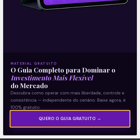
A Levante
Sobre nós
MATERIAL GRATUITO
O Guia Completo para Dominar o
Termos e Condições
Investimento Mais Flexível
Política de Privacidade
do Mercado
Descubra como operar com mais liberdade, controle e
consistência — independente do cenário. Baixe agora, é
Explore
100% gratuito.
Artigos
QUERO O GUIA GRATUITO →
E Eu Com Isso?
Vídeos no Youtube