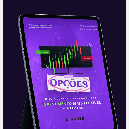
Nova pesquisa
A rejeição do governo Bolsonaro atingiu
nova máxima dentro da pesquisa
realizada pelo Ipespe, instituto de
pesquisas que realiza monitoramentos
para o grupo XP. Segundo
Leia mais
01/10/2021