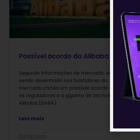
Possível acordo do Alibaba
Segundo informações de mercado, estaria
sendo desenhado nos bastidores do
mercado chinês um possível acordo entre
os reguladores e a gigante de tecnologia
Alibaba (BABA)
Leia mais
12/03/2021