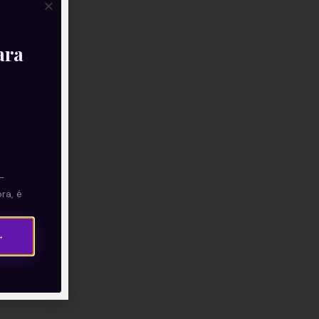
ara
—
ra, é
→