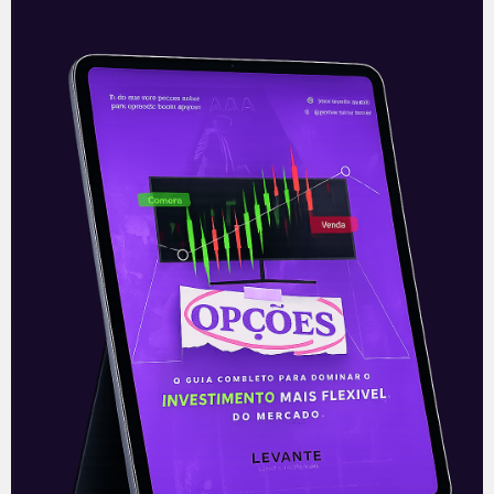
Banco Central Chinês eleva
pressão sobre o império de
Jack Ma
Neste domingo (27), o Banco Central
Chinês ordenou que a Ant Group, fintech
que faz parte do Ali Group (BABA34),
reexamine suas atividades e que
Leia mais
29/12/2020