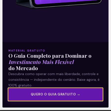
A Levante
Sobre nós
MATERIAL GRATUITO
O Guia Completo para Dominar o
Termos e Condições
Investimento Mais Flexível
Política de Privacidade
do Mercado
Descubra como operar com mais liberdade, controle e
consistência — independente do cenário. Baixe agora, é
Explore
100% gratuito.
Artigos
QUERO O GUIA GRATUITO →
E Eu Com Isso?
Vídeos no Youtube