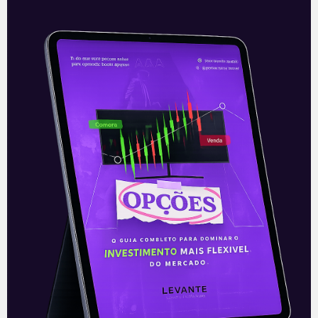
Facebook: regulação na
Europa
O Facebook está lidando há meses com
uma possível interrupção na
transferência de dados dos seus usuários
na Europa para os Estados Unidos. A
decisão
Leia mais
20/05/2021