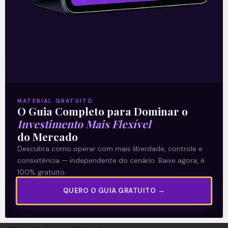
A Levante
Sobre nós
MATERIAL GRATUITO
O Guia Completo para Dominar o
Termos e Condições
Investimento Mais Flexível
Política de Privacidade
do Mercado
Descubra como operar com mais liberdade, controle e
Explore
consistência — independente do cenário. Baixe agora, é
100% gratuito.
Artigos
QUERO O GUIA GRATUITO →
E Eu Com Isso?
Vídeos no Youtube