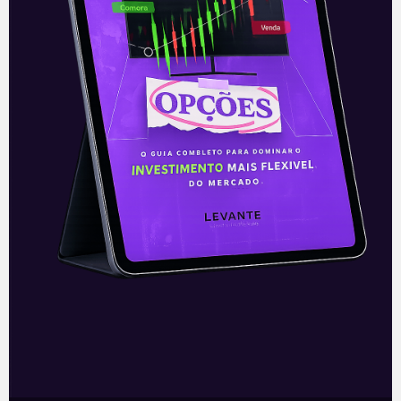
E EU COM ISSO
Petroleiras emergentes
elevam produção
As duas últimas companhias de Óleo e
Gás a abrirem capital no Brasil, a 3R
Petroleum (RRRP3) e a Petrorecôncavo
(RECV3), seguem aumentando suas
produções