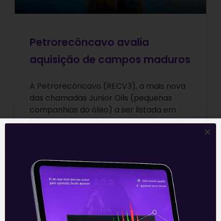
Petrorecôncavo avalia
aquisição de campos maduros
A Petrorecôncavo (RECV3), a mais nova
das chamadas Junior Oils (pequenas
companhias do óleo) a ser listada em
Bolsa, vem avaliando uma possível oferta
subsequente
Leia mais
19/08/2021