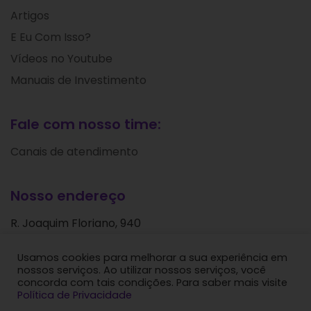
Artigos
E Eu Com Isso?
Vídeos no Youtube
Manuais de Investimento
Fale com nosso time:
Canais de atendimento
Nosso endereço
R. Joaquim Floriano, 940
Itaim Bibi
Usamos cookies para melhorar a sua experiência em
São Paulo - SP
nossos serviços. Ao utilizar nossos serviços, você
CEP: 04534-004
concorda com tais condições. Para saber mais visite
Política de Privacidade