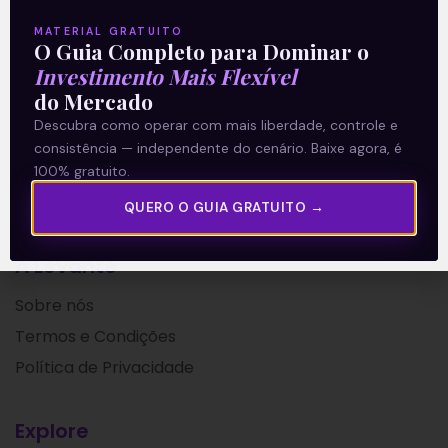
Leia mais
MATERIAL GRATUITO
O Guia Completo para Dominar o
Investimento Mais Flexível
26/07/2021
do Mercado
Descubra como operar com mais liberdade, controle e
consistência — independente do cenário. Baixe agora, é
100% gratuito.
QUERO O GUIA GRATUITO →
A Levante
Sobre nós
Termos e Condições
Política de Privacidade
Explore