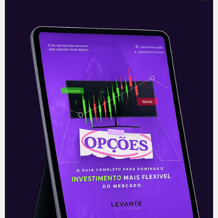
A recuperação dos shopping
centers
As vendas em shopping centers em todo
o país mostram sinais de recuperação
mais firme neste terceiro trimestre, após
o início da flexibilização dos horários
Leia mais
07/10/2020