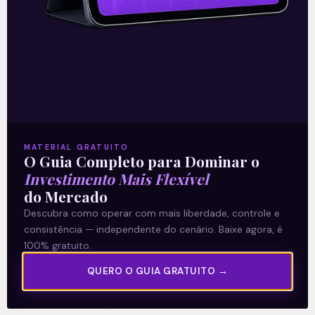
A Levante
Sobre nós
MATERIAL GRATUITO
O Guia Completo para Dominar o
Termos e Condições
Investimento Mais Flexível
Política de Privacidade
do Mercado
Descubra como operar com mais liberdade, controle e
consistência — independente do cenário. Baixe agora, é
Explore
100% gratuito.
Artigos
QUERO O GUIA GRATUITO →
E Eu Com Isso?
Vídeos no Youtube