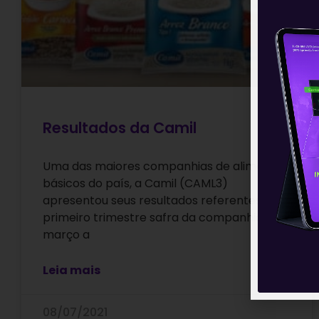
Resultados da Camil
Uma das maiores companhias de alimentos
básicos do país, a Camil (CAML3)
apresentou seus resultados referentes ao
primeiro trimestre safra da companhia, de
março a
Leia mais
08/07/2021