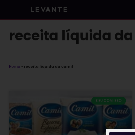
Skip
to
content
receita líquida da
Home
»
receita líquida da camil
E EU COM ISSO