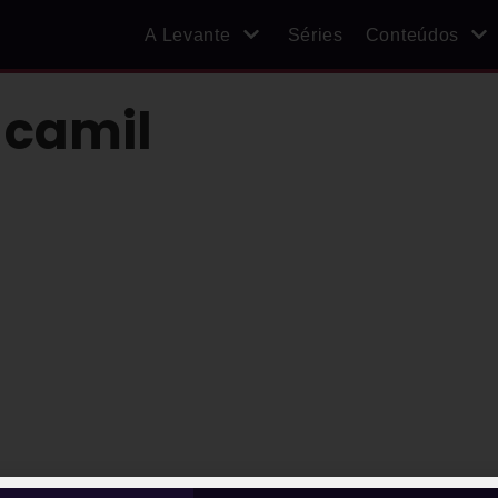
A Levante
Séries
Conteúdos
 camil