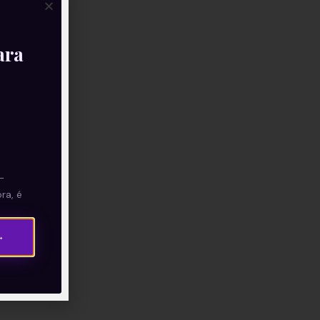
ara
—
ra, é
→