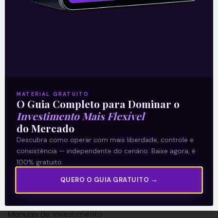
A Levante
Sobre nós
MATERIAL GRATUITO
O Guia Completo para Dominar o
Termos e Condições
Investimento Mais Flexível
Política de Privacidade
do Mercado
Descubra como operar com mais liberdade, controle e
Explore
consistência — independente do cenário. Baixe agora, é
100% gratuito.
Artigos
QUERO O GUIA GRATUITO →
E Eu Com Isso?
Vídeos no Youtube
Manuais de Investimento