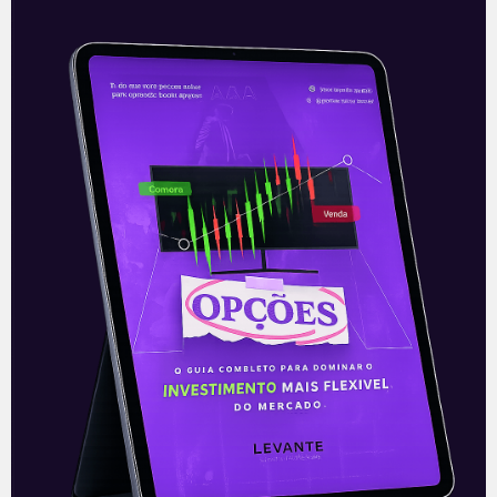
Cosan (CSAN3): Mais
movimentações na Raízen +
IPO
A subsidiária da holding Cosan (CSAN3), a
Raízen, continua sua movimentação
rumo à abertura de capital e
crescimento. A Raízen, após vencer o
contrato de
Leia mais
08/06/2021