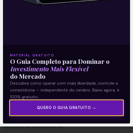
A Levante
Sobre nós
MATERIAL GRATUITO
Termos e Condições
O Guia Completo para Dominar o
Investimento Mais Flexível
Política de Privacidade
do Mercado
Descubra como operar com mais liberdade, controle e
Explore
consistência — independente do cenário. Baixe agora, é
100% gratuito.
Artigos
E Eu Com Isso?
QUERO O GUIA GRATUITO →
Vídeos no Youtube
Manuais de Investimento