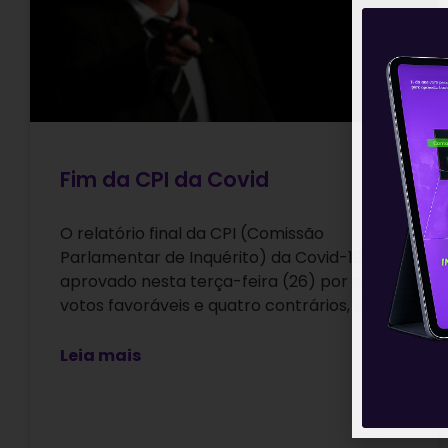
Fim da CPI da Covid
O relatório final da CPI (Comissão
Parlamentar de Inquérito) da Covid-19 foi
aprovado nesta terça-feira (26) por sete
votos favoráveis e quatro contrários, e deu
Leia mais