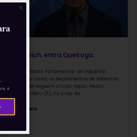
ara
Sai Teich, entra Queiroga
Na Comissão Parlamentar de Inquérito
(CPI) da Covid, os depoimentos de ministros
—
da Saúde seguem a todo vapor. Nesta
ra, é
quarta-feira (5), foi a vez do
→
Leia mais