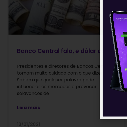
Banco Central fala, e dólar cai
Presidentes e diretores de Bancos Centrais
tomam muito cuidado com o que dizem.
Sabem que qualquer palavra pode
influenciar os mercados e provocar
solavancos de
Leia mais
13/01/2021