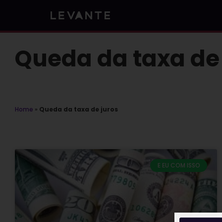
Skip
to
content
Queda da taxa de 
Home
»
Queda da taxa de juros
E EU COM ISSO