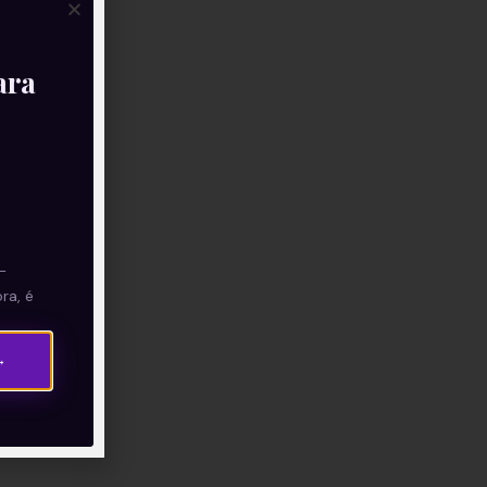
ara
—
ra, é
→