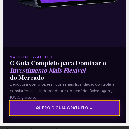
A Levante
Sobre nós
MATERIAL GRATUITO
O Guia Completo para Dominar o
Termos e Condições
Investimento Mais Flexível
Política de Privacidade
do Mercado
Descubra como operar com mais liberdade, controle e
Explore
consistência — independente do cenário. Baixe agora, é
100% gratuito.
Artigos
QUERO O GUIA GRATUITO →
E Eu Com Isso?
Vídeos no Youtube