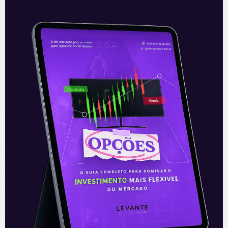
Latam e Azul deixam de
compartilhar voos
Em agosto de 2020, em um momento
particularmente sensível para o setor de
aéreas, foi firmado um acordo de
compartilhamento de voos (conhecido
como codeshare)
Leia mais
25/05/2021