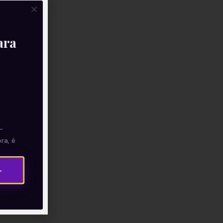
ara
—
ra, é
→