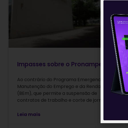
Impasses sobre o Pronampe
Ao contrário do Programa Emergencial de
Manutenção do Emprego e da Renda
(BEm), que permite a suspensão de
contratos de trabalho e corte de jornada
Leia mais