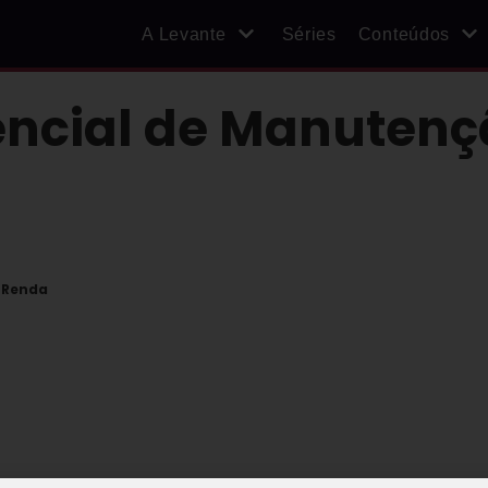
A Levante
Séries
Conteúdos
ncial de Manutenç
 Renda