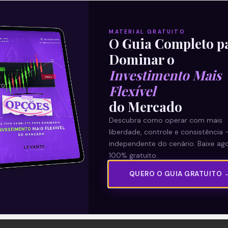
MATERIAL GRATUITO
O Guia Completo p
Dominar o
Investimento Mais
Flexível
do Mercado
Descubra como operar com mais
liberdade, controle e consistência 
independente do cenário. Baixe ago
100% gratuito.
QUERO O GUIA GRATUITO 