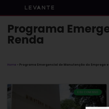
Skip
to
content
Programa Emerge
Renda
Home
»
Programa Emergencial de Manutenção do Emprego e
E EU COM ISSO