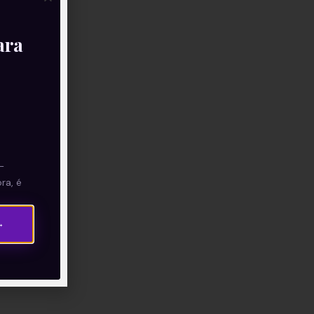
ara
—
ra, é
→