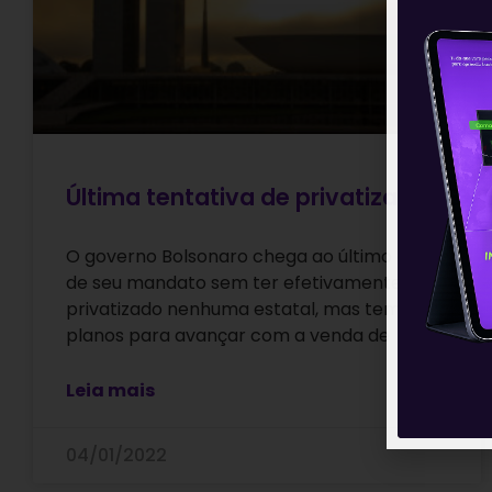
Última tentativa de privatizar
O governo Bolsonaro chega ao último ano
de seu mandato sem ter efetivamente
privatizado nenhuma estatal, mas tem
planos para avançar com a venda de
Leia mais
04/01/2022