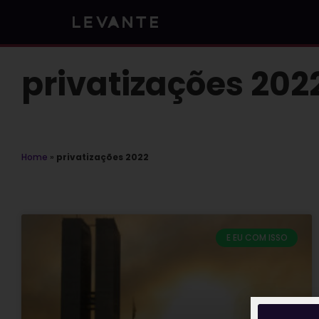
Skip
to
content
privatizações 202
Home
»
privatizações 2022
E EU COM ISSO