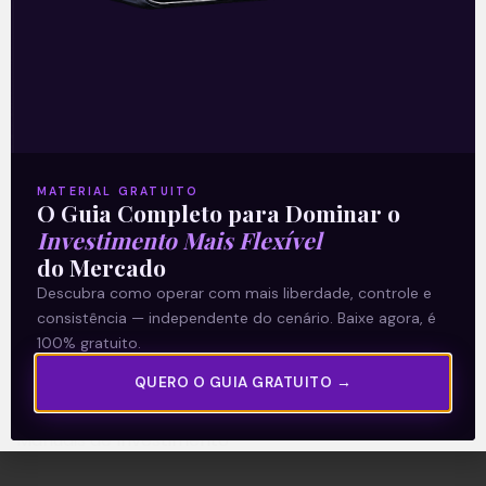
A Levante
Sobre nós
Termos e Condições
MATERIAL GRATUITO
O Guia Completo para Dominar o
Política de Privacidade
Investimento Mais Flexível
do Mercado
Explore
Descubra como operar com mais liberdade, controle e
consistência — independente do cenário. Baixe agora, é
Artigos
100% gratuito.
E Eu Com Isso?
QUERO O GUIA GRATUITO →
Vídeos no Youtube
Manuais de Investimento