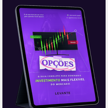
Arbitragens da JBS envolvem
R$ 12 bilhões
Duas arbitragens que envolvem a JBS
(JBSS3) e a J&F tratando de
ressarcimento à JBS pelos controladores
pelos casos de corrupção, estão opondo
argumentos numa
Leia mais
25/11/2021